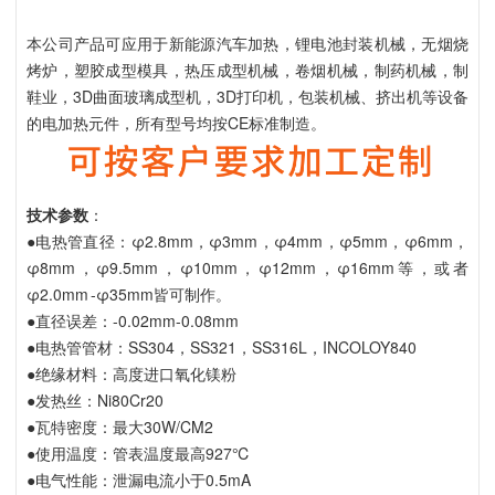
本公司产品可应用于新能源汽车加热，锂电池封装机械，无烟烧
烤炉，塑胶成型模具，热压成型机械，卷烟机械，制药机械，制
鞋业，3D曲面玻璃成型机，3D打印机，包装机械、挤出机等设备
的电加热元件，所有型号均按CE标准制造。
技术参数
：
●电热管直径：
φ2.8mm，
φ3mm，φ4mm，φ5mm，φ6mm，
φ8mm，φ9.5mm，φ10mm，φ12mm，φ16mm等，或者
φ2.0mm -φ35mm皆可制作。
●直径误差：-0.02mm-0.08mm
●电热管管材：SS304，SS321，SS316L，INCOLOY840
●绝缘材料：高度进口氧化镁粉
●发热丝：Ni80Cr20
●瓦特密度：最大30W/CM2
●使用温度：管表温度最高927℃
●电气性能：泄漏电流小于0.5mA