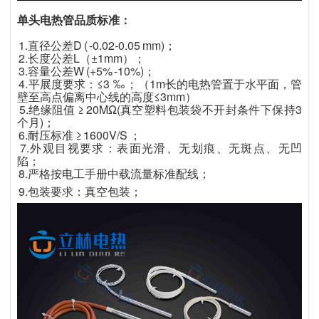
单头电热管品质标准：
1.直径公差D ( -0.02-0.05 mm)；
2.长度公差L（±1mm）；
3.容量公差W (+5% -10%)；
4.平展度要求：≤3 ‰ ；（1m长的电热管置于水平面，管
壁至高点偏离中心线的高度≤3mm）
5.绝缘阻值 ≥ 20MΩ(真空塑料包装袋不开封条件下保持3
个月)；
6.耐压标准 ≥ 1600V/S ；
7.外观目视要求：表面光滑、无划痕、无斑点、无凹
陷；
8.严格按电工手册中载流量标准配线；
9.包装要求：真空包装；