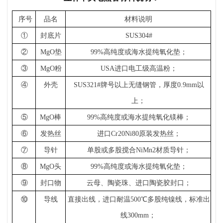
序号
品名
材料说明
①
封底片
SUS304#
②
MgO垫
99%高纯度或海水提纯氧化垫；
③
MgO粉
USA进口电工级高温粉；
④
外壳
SUS321#牌号以上无缝钢管，厚度0.9mm以
上；
⑤
MgO棒
99%高纯度或海水提纯氧化镁棒；
⑥
发热丝
进口Cr20Ni80原装发热丝；
⑦
导针
单股或多股搅合NiMn2材质导针；
⑧
MgO头
99%高纯度或海水提纯氧化垫；
⑨
封口物
云母、陶瓷珠、进口陶瓷胶封口；
⑩
导线
直接出线，进口耐温500℃多股纯镍线，标准出
线300mm；